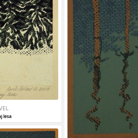
VEL
j lesa