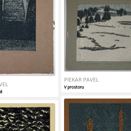
PIEKAR PAVEL
VEL
V prostoru
pě