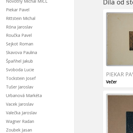
Díla od s
Novotný Michal MICL
Piekar Pavel
Rittstein Michal
Róna Jaroslav
Roučka Pavel
Sejkot Roman
Skavova Paulina
Špaňhel Jakub
Svoboda Lucie
PIEKAR PA
Tockstein Josef
Večer
Tušer Jaroslav
Urbanová Markéta
Vacek Jaroslav
Valečka Jaroslav
Wagner Radan
Zoubek Jasan