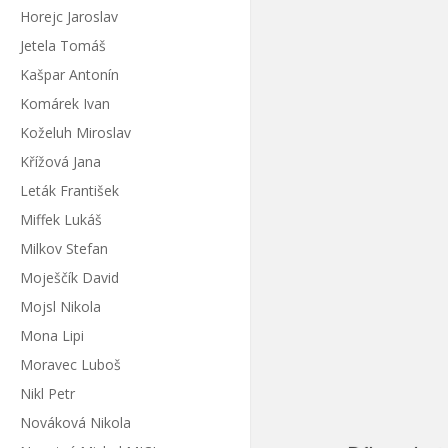
Horejc Jaroslav
Jetela Tomáš
Kašpar Antonín
Komárek Ivan
Koželuh Miroslav
Křížová Jana
Leták František
Miffek Lukáš
Milkov Stefan
Moješčík David
Mojsl Nikola
Mona Lipi
Moravec Luboš
Nikl Petr
Nováková Nikola