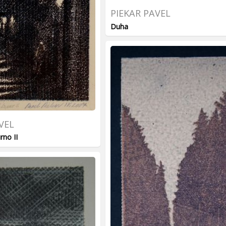
PIEKAR PAVEL
Duha
VEL
rno II