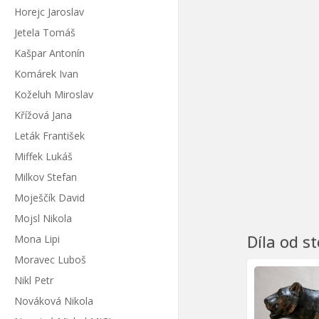
Horejc Jaroslav
Jetela Tomáš
Kašpar Antonín
Komárek Ivan
Koželuh Miroslav
Křížová Jana
Leták František
Miffek Lukáš
Milkov Stefan
Moješčík David
Mojsl Nikola
Díla od s
Mona Lipi
Moravec Luboš
Nikl Petr
Nováková Nikola